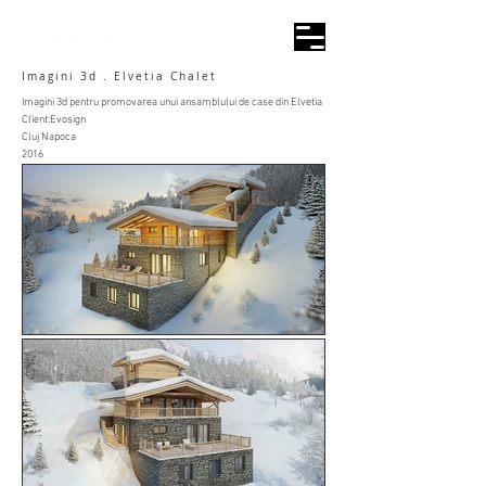
Imagini 3d . Elvetia Chalet
Imagini 3d pentru promovarea unui ansamblului de case din Elvetia
Client:Evosign
Cluj Napoca
2016